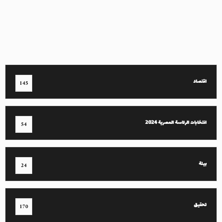
اقتصاد
145
انتخابات الرئاسة المصرية 2024
54
بيئة
24
تحقيق
170