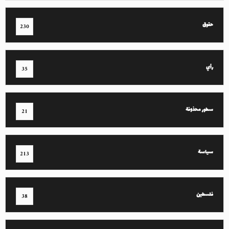
حقوق
230
رأي
35
سطور محذوفة
21
سياسة
213
فلسطين
38