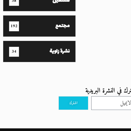
فلسطين
38
مجتمع
192
نشرة زاوية
34
رك في النشرة البريدية
اشترك