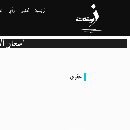
الرئيسية
تحقيق
رأي
مج
أسعار ال
حقوق
من يتحكم في دواء
المصريين؟ السوق
السوداء تتصدر
المشهد