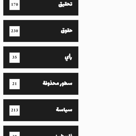
تحقيق
170
حقوق
230
رأي
35
سطور محذوفة
21
سياسة
213