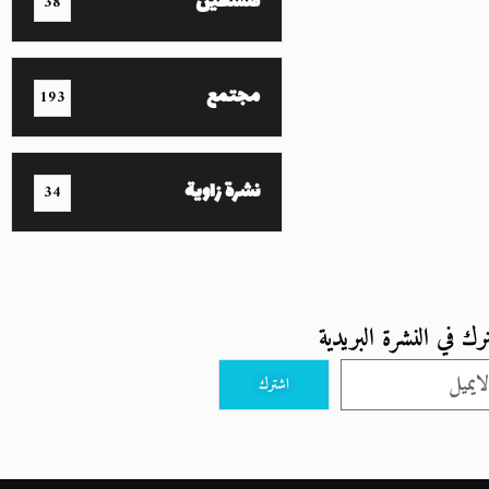
فلسطين
38
مجتمع
193
نشرة زاوية
34
رك في النشرة البريدية
اشترك