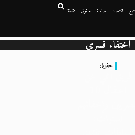
تمع
اقتصاد
سياسة
حقوق
ثقافة
اختفاء قسري
حقوق
فريق أممي عن
اعتقال 10
صريين وإخفائهم
لسنوات:
السلطات تنتهك