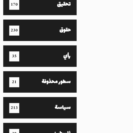
تحقيق
170
حقوق
230
رأي
35
سطور محذوفة
21
سياسة
213