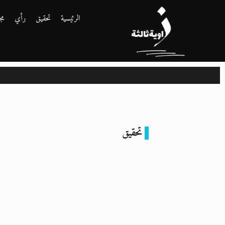
الرئيسية
تحقيق
رأي
مج
تحقيق
مصريون في سجون
الأسد: هل
م
يعودون بعد
سقوط النظام؟