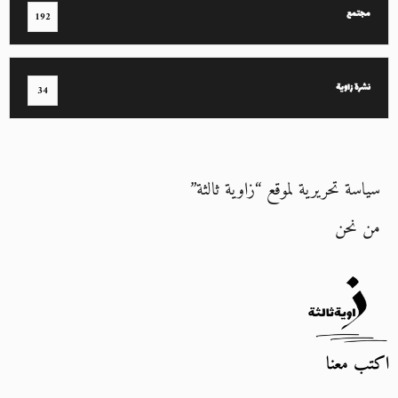
مجتمع
192
نشرة زاوية
34
سياسة تحريرية لموقع “زاوية ثالثة”
من نحن
اكتب معنا