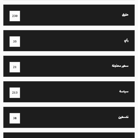
حقوق
230
رأي
35
سطور محذوفة
21
سياسة
213
فلسطين
38