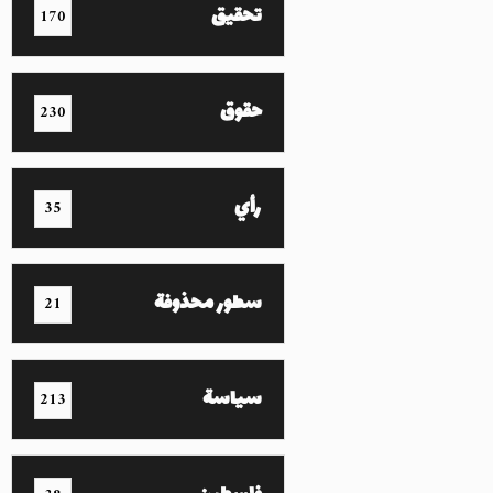
تحقيق
170
حقوق
230
رأي
35
سطور محذوفة
21
سياسة
213