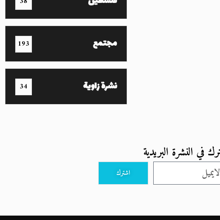
فلسطين
38
مجتمع
193
نشرة زاوية
34
رك في النشرة البريدية
اشترك