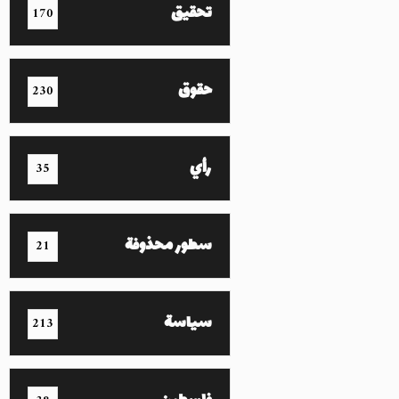
تحقيق
170
حقوق
230
رأي
35
سطور محذوفة
21
سياسة
213