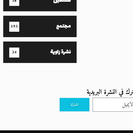
فلسطين
38
مجتمع
193
نشرة زاوية
34
رك في النشرة البريدية
اشترك