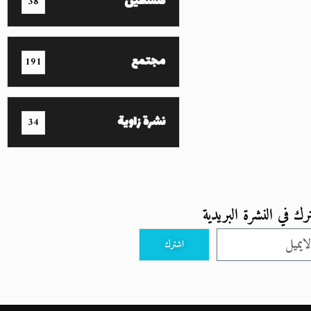
فلسطين
38
مجتمع
191
نشرة زاوية
34
رك في النشرة البريدية
اشترك