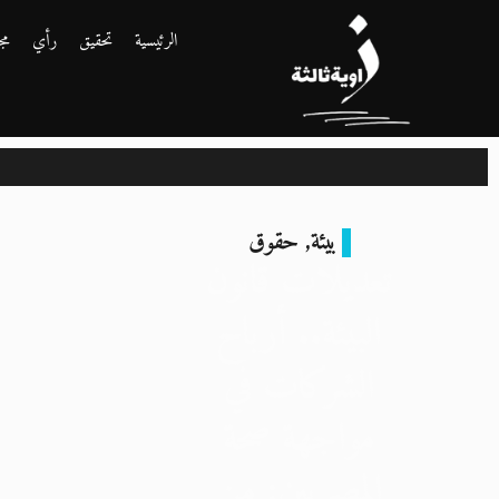
الرئيسية
تحقيق
رأي
مج
بيئة
,
حقوق
تعديلات قانون
البيئة.. أرباح
الشركات في
مواجهة صحة
المصريين: من