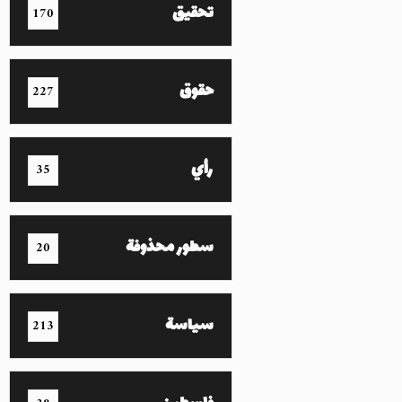
تحقيق
170
حقوق
227
رأي
35
سطور محذوفة
20
سياسة
213