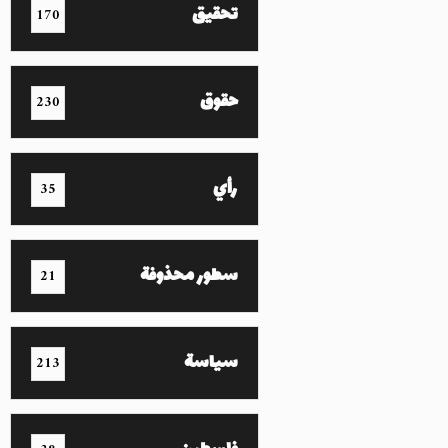
تحقيق
170
حقوق
230
رأي
35
سطور محذوفة
21
سياسة
213