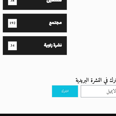
فلسطين
38
مجتمع
192
نشرة زاوية
34
رك في النشرة البريدية
اشترك