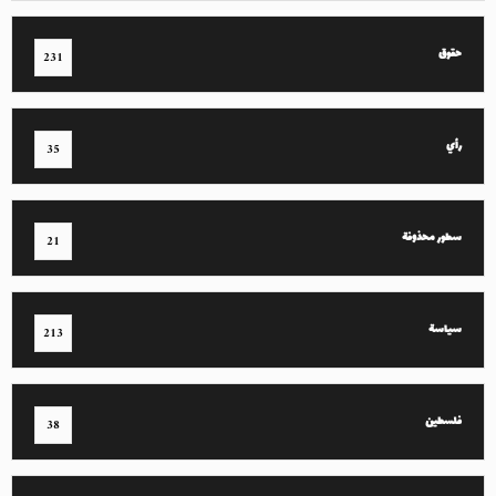
حقوق
231
رأي
35
سطور محذوفة
21
سياسة
213
فلسطين
38