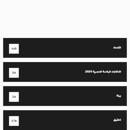
اقتصاد
145
انتخابات الرئاسة المصرية 2024
54
بيئة
24
تحقيق
170