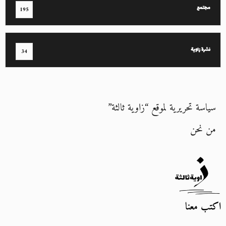
مجتمع
195
نشرة زاوية
34
سياسة تحريرية لموقع “زاوية ثالثة”
من نحن
اكتب معنا