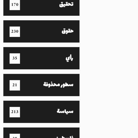
تحقيق
170
حقوق
230
رأي
35
سطور محذوفة
21
سياسة
213