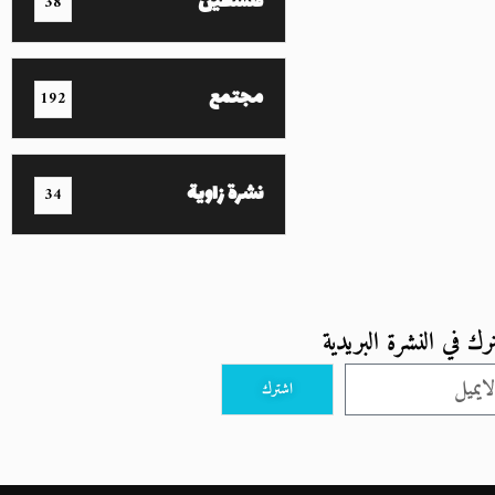
فلسطين
38
مجتمع
192
نشرة زاوية
34
رك في النشرة البريدية
اشترك