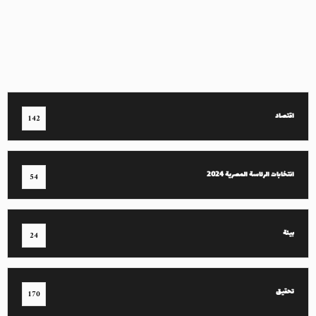
اقتصاد
142
انتخابات الرئاسة المصرية 2024
54
بيئة
24
تحقيق
170