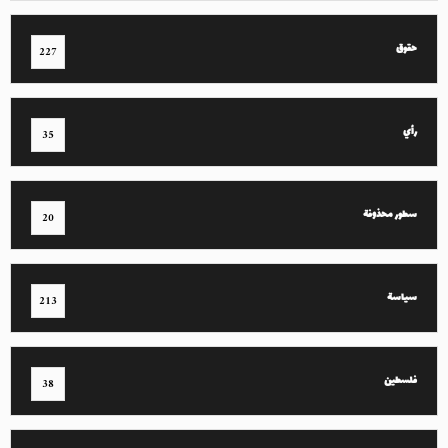
حقوق
227
رأي
35
سطور محذوفة
20
سياسة
213
فلسطين
38