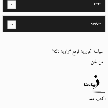
مجتمع
191
نشرة زاوية
34
سياسة تحريرية لموقع “زاوية ثالثة”
من نحن
اكتب معنا