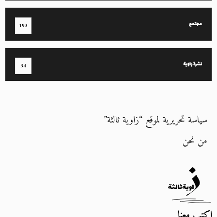
مجتمع
193
نشرة زاوية
34
سياسة تحريرية لموقع “زاوية ثالثة”
من نحن
اكتب معنا