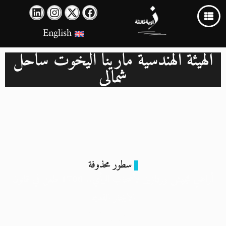
English
الهيئة الهندسية مارينا اليخوت ساحل
شمالي
سطور محذوفة
أراضٍ للجيش وزنازين لأصحاب الرأي.. 1700 طعن في قانون
الايجار القديم
27 يونيو 2026