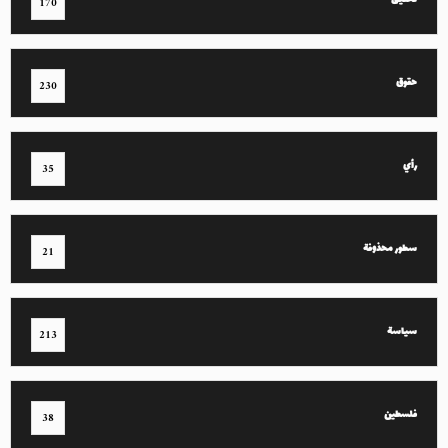
تحقيق
170
حقوق
230
رأي
35
سطور محذوفة
21
سياسة
213
فلسطين
38