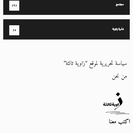
مجتمع
193
نشرة زاوية
34
سياسة تحريرية لموقع “زاوية ثالثة”
من نحن
اكتب معنا