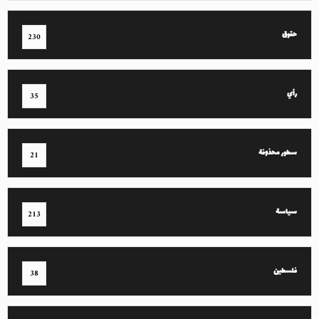
حقوق
230
رأي
35
سطور محذوفة
21
سياسة
213
فلسطين
38