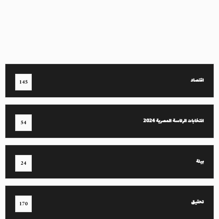
اقتصاد
145
انتخابات الرئاسة المصرية 2024
54
بيئة
24
تحقيق
170