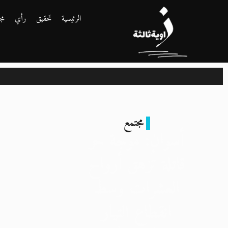
الرئيسية
تحقيق
رأي
مج
مجتمع
أسوان: موجة حر
قاتلة تُزهق أرواح
العشرات وسط
انقطاع التيار