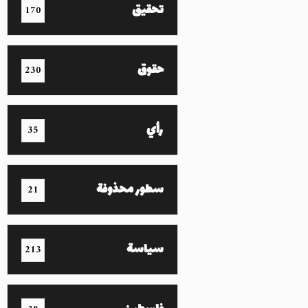
تحقيق
170
حقوق
230
رأي
35
سطور محذوفة
21
سياسة
213