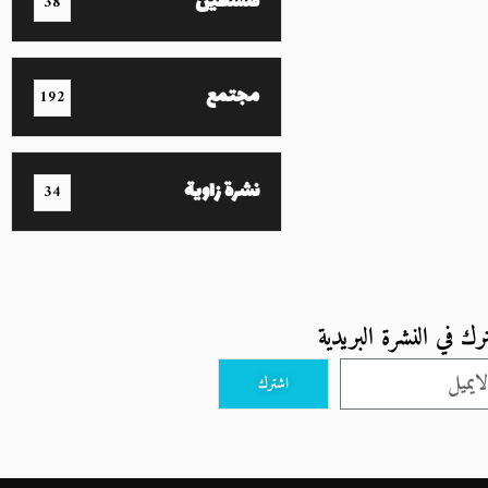
فلسطين
38
مجتمع
192
نشرة زاوية
34
رك في النشرة البريدية
اشترك