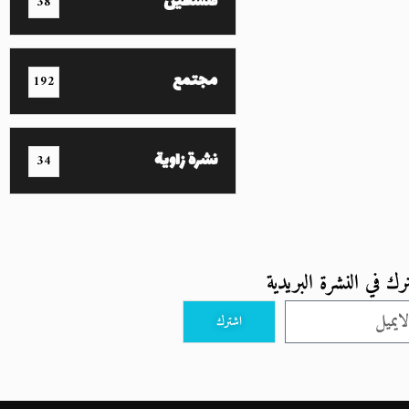
فلسطين
38
مجتمع
192
نشرة زاوية
34
رك في النشرة البريدية
اشترك