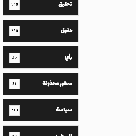
تحقيق
170
حقوق
230
رأي
35
سطور محذوفة
21
سياسة
213