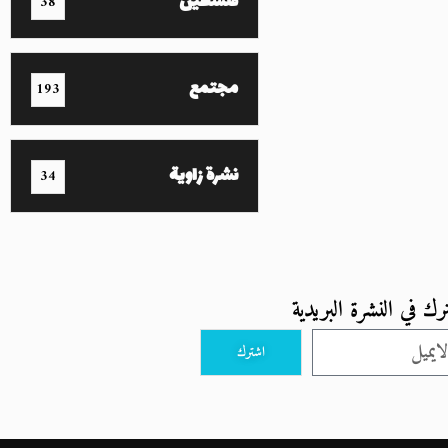
فلسطين
38
مجتمع
193
نشرة زاوية
34
رك في النشرة البريدية
اشترك