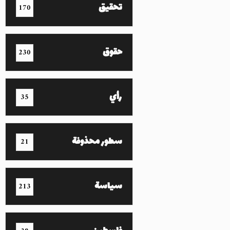
تحقيق
170
حقوق
230
رأي
35
سطور محذوفة
21
سياسة
213