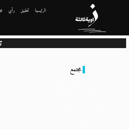
الرئيسية
تحقيق
رأي
مج
ت
مجتمع
شُرطة في كل
لجنة: هل تكفي
إجراءات 2026
لردع غش