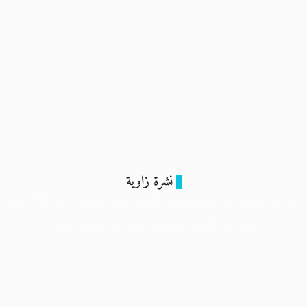
نشرة زاوية
الوزراء يوافق على وقف قطع الكهرباء في رمضان.. محاكمة أربعة
مسؤولين أمنيّين مصريّين غيابيًّا في قضيّة ريجيني
22 فبراير 2024