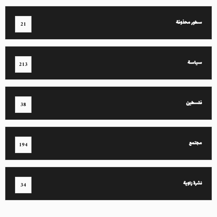
سطور محذوفة
21
سياسة
213
فلسطين
38
مجتمع
194
نشرة زاوية
34