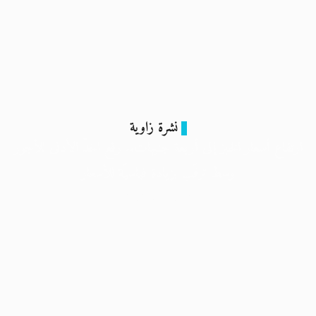
نشرة زاوية
ارتفاع أسعار الخبز إلى أربعة جنيهات.. رفع الحدّ الأدنى للأجور
وسط ترقّب بزيادة قياسيّة للأسعار
8 فبراير 2024