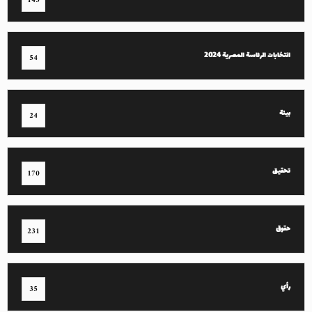
145
انتخابات الرئاسة المصرية 2024
54
بيئة
24
تحقيق
170
حقوق
231
رأي
35