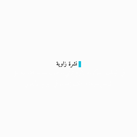
نشرة زاوية
في البرلمان: الحكومة لازم تمشي.. قانون جديد للضريبة على
الدخل..و346 ألف إضاءة في البرج الأيقوني
12 فبراير 2024