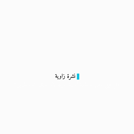
نشرة زاوية
هل تبني مصر منطقة أمنية عازلة لاستقبال الفلسطينين؟
15 فبراير 2024