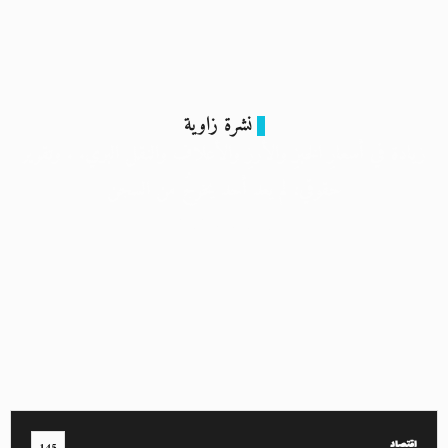
نشرة زاوية
زيادة في أسعارِ الخبزِ والأرزِ والأعلاف والنقل البري. . وتقرير
حقوقي: لم يعد أحد يخرجُ من السجن
1 فبراير 2024
اقتصاد