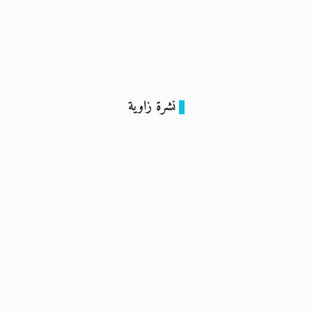
نشرة زاوية
ما نعرفه عن بيع أراض في مدينة “رأس الحكمة” لجهات سيادية
إماراتية
5 فبراير 2024