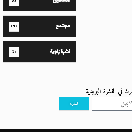
فلسطين
38
مجتمع
192
نشرة زاوية
34
رك في النشرة البريدية
اشترك