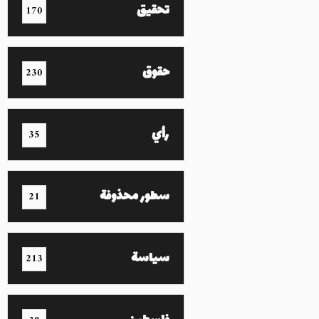
تحقيق
170
حقوق
230
رأي
35
سطور محذوفة
21
سياسة
213