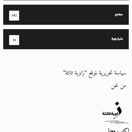
مجتمع
192
نشرة زاوية
34
سياسة تحريرية لموقع “زاوية ثالثة”
من نحن
اكتب معنا