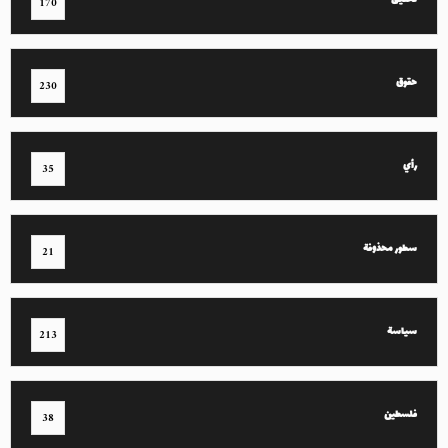
تحقيق
170
حقوق
230
رأي
35
سطور محذوفة
21
سياسة
213
فلسطين
38