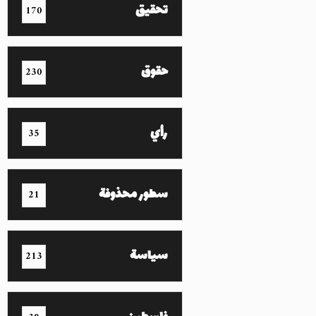
تحقيق
170
حقوق
230
رأي
35
سطور محذوفة
21
سياسة
213