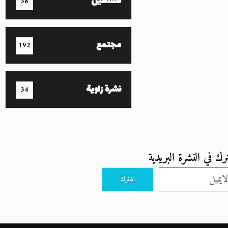
فلسطين
38
مجتمع
192
نشرة زاوية
34
رك في النشرة البريدية
اشترك