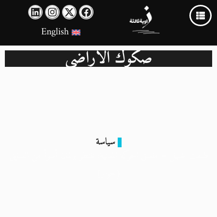
English
صكوك الأراضي
سياسة
طلعت خليل – منسق الحركة المدنية: ننتظر برلمان أسوأ من السابق
(حوار)
3 سبتمبر 2025