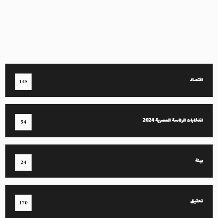
اقتصاد
145
انتخابات الرئاسة المصرية 2024
54
بيئة
24
تحقيق
170