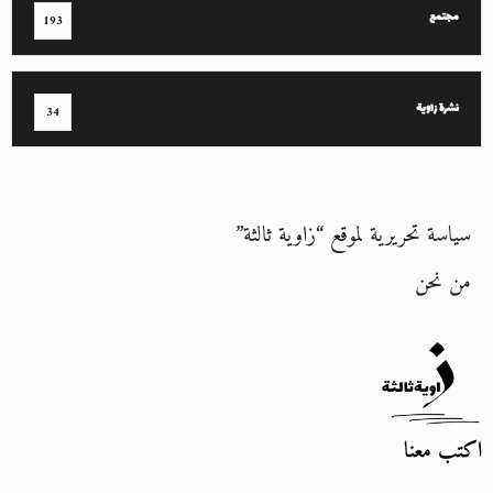
مجتمع
193
نشرة زاوية
34
سياسة تحريرية لموقع “زاوية ثالثة”
من نحن
اكتب معنا