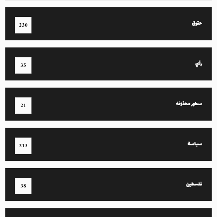
حقوق
230
رأي
35
سطور محذوفة
21
سياسة
213
فلسطين
38