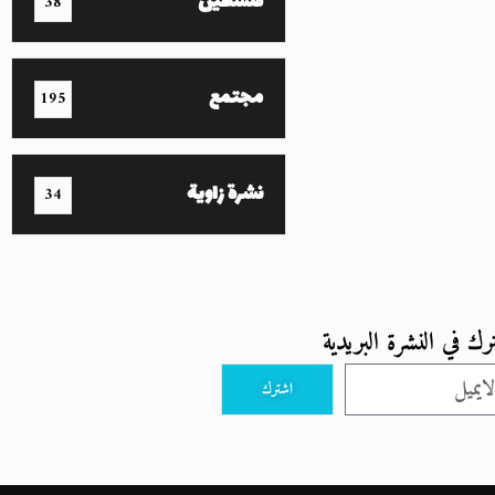
فلسطين
38
مجتمع
195
نشرة زاوية
34
رك في النشرة البريدية
اشترك