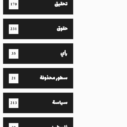
تحقيق
170
حقوق
231
رأي
35
سطور محذوفة
21
سياسة
213