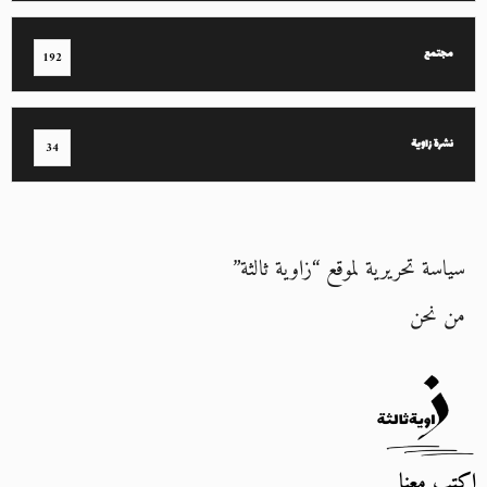
مجتمع
192
نشرة زاوية
34
سياسة تحريرية لموقع “زاوية ثالثة”
من نحن
اكتب معنا