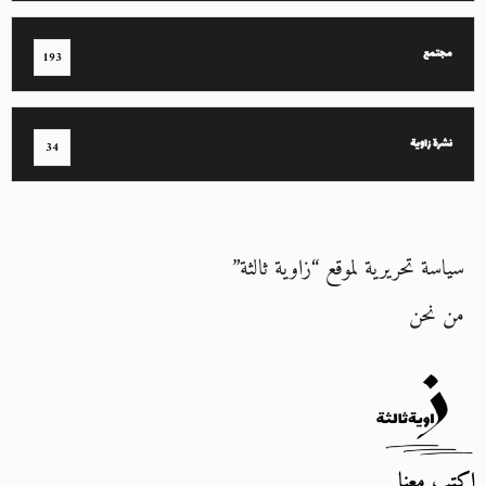
مجتمع
193
نشرة زاوية
34
سياسة تحريرية لموقع “زاوية ثالثة”
من نحن
اكتب معنا