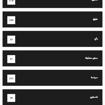
تحقيق
170
حقوق
230
رأي
35
سطور محذوفة
21
سياسة
213
فلسطين
38