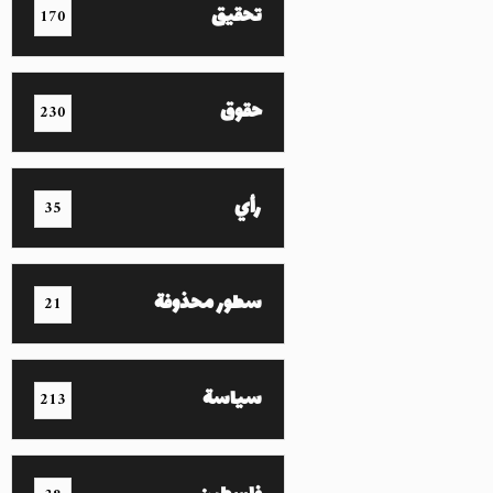
تحقيق
170
حقوق
230
رأي
35
سطور محذوفة
21
سياسة
213