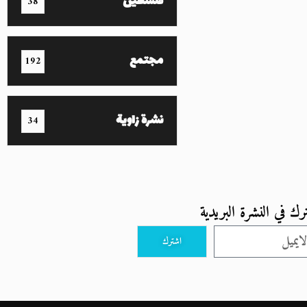
فلسطين
38
مجتمع
192
نشرة زاوية
34
رك في النشرة البريدية
اشترك