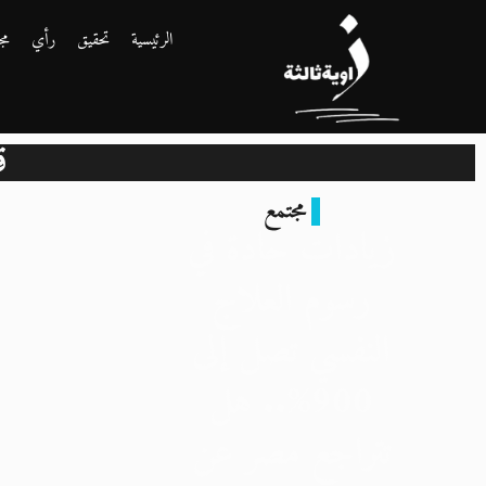
الرئيسية
تحقيق
رأي
مج
ق
مجتمع
زيادات حادة في
رسوم العلاج
النفسي تصل إلى
900%.. هل
تتراجع مصر عن