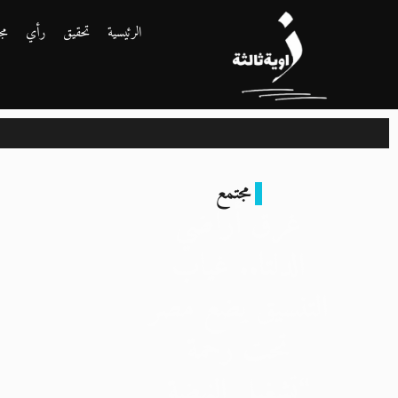
الرئيسية
تحقيق
رأي
مج
مجتمع
غرق أراضي
الدلتا.. غياب
التنسيق يضع مصر
تحت رحمة
“تشغيل النهضة