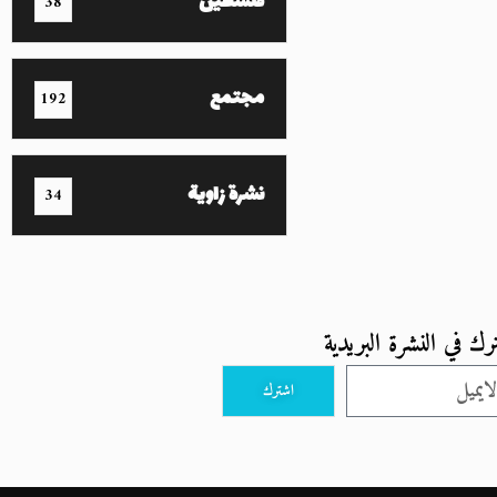
فلسطين
38
مجتمع
192
نشرة زاوية
34
رك في النشرة البريدية
اشترك