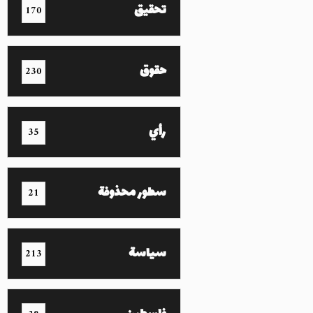
تحقيق
170
حقوق
230
رأي
35
سطور محذوفة
21
سياسة
213