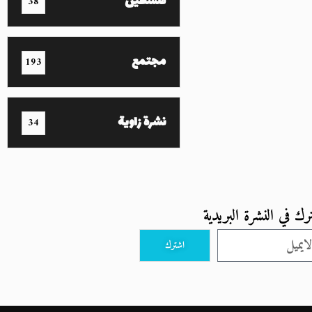
فلسطين
38
مجتمع
193
نشرة زاوية
34
رك في النشرة البريدية
اشترك