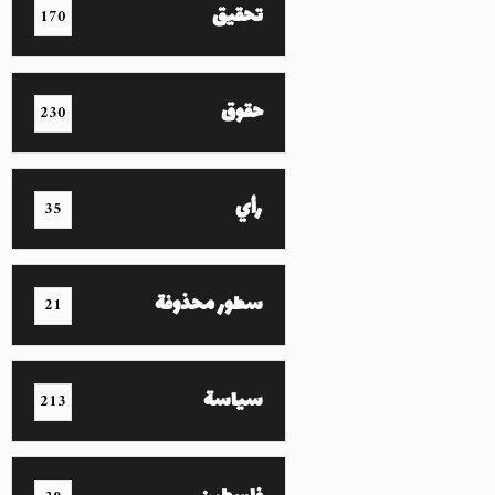
تحقيق
170
حقوق
230
رأي
35
سطور محذوفة
21
سياسة
213