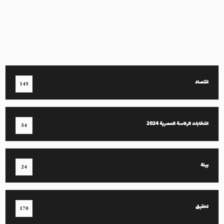
اقتصاد
145
انتخابات الرئاسة المصرية 2024
54
بيئة
24
تحقيق
170