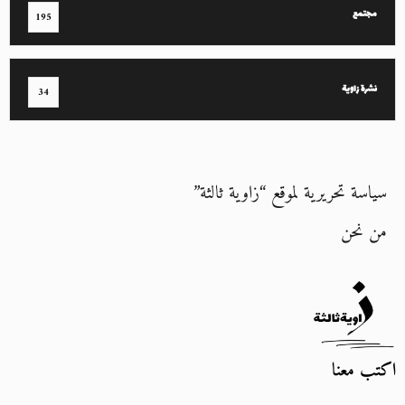
مجتمع
195
نشرة زاوية
34
سياسة تحريرية لموقع “زاوية ثالثة”
من نحن
اكتب معنا