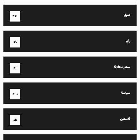
حقوق
231
رأي
35
سطور محذوفة
21
سياسة
213
فلسطين
38