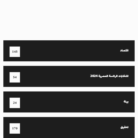
اقتصاد
145
انتخابات الرئاسة المصرية 2024
54
بيئة
24
تحقيق
170