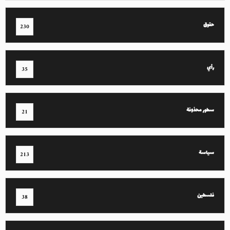
حقوق
230
رأي
35
سطور محذوفة
21
سياسة
213
فلسطين
38