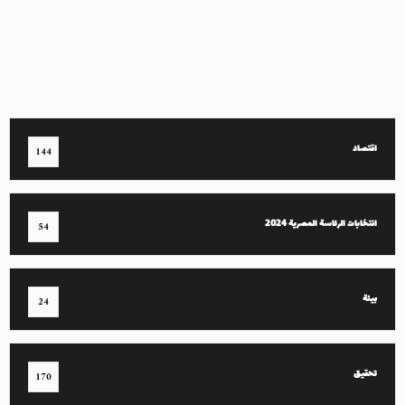
اقتصاد
144
انتخابات الرئاسة المصرية 2024
54
بيئة
24
تحقيق
170