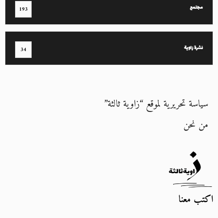
مجتمع
193
نشرة زاوية
34
سياسة تحريرية لموقع “زاوية ثالثة”
من نحن
اكتب معنا