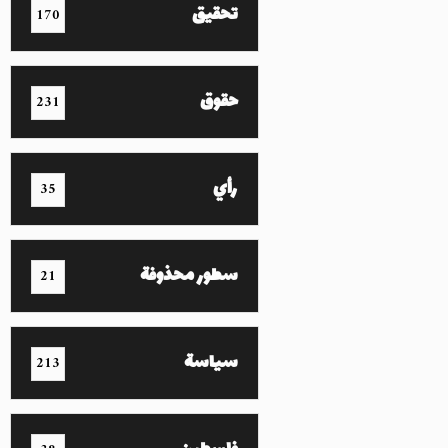
تحقيق
170
حقوق
231
رأي
35
سطور محذوفة
21
سياسة
213