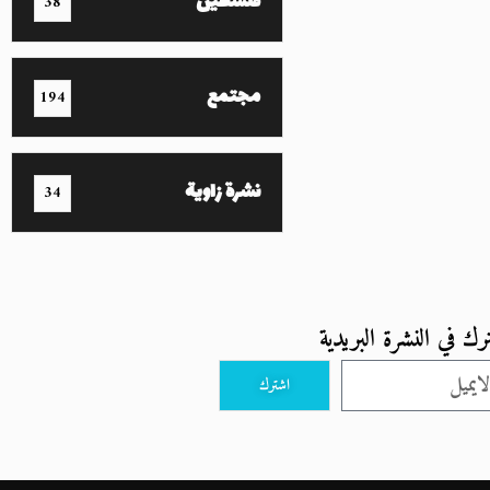
فلسطين
38
مجتمع
194
نشرة زاوية
34
رك في النشرة البريدية
اشترك