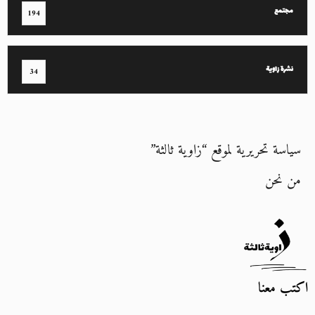
مجتمع
194
نشرة زاوية
34
سياسة تحريرية لموقع “زاوية ثالثة”
من نحن
اكتب معنا