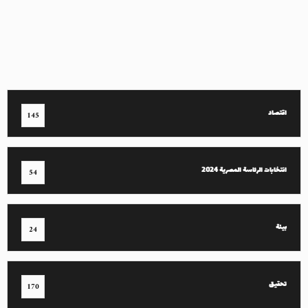
اقتصاد
145
انتخابات الرئاسة المصرية 2024
54
بيئة
24
تحقيق
170