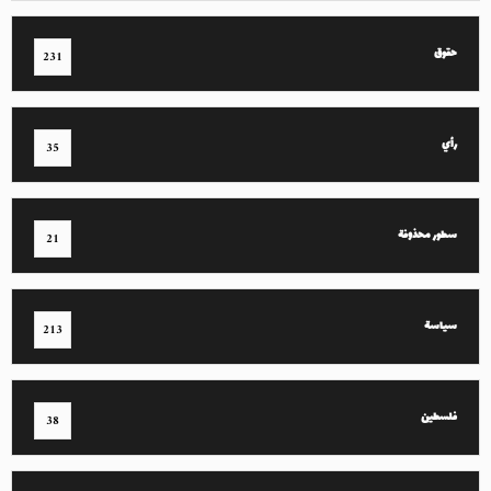
حقوق
231
رأي
35
سطور محذوفة
21
سياسة
213
فلسطين
38