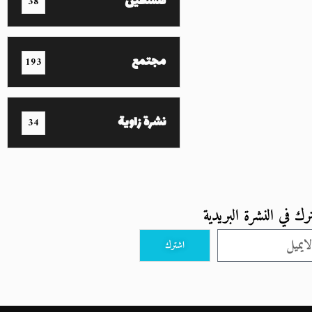
فلسطين
38
مجتمع
193
نشرة زاوية
34
رك في النشرة البريدية
اشترك