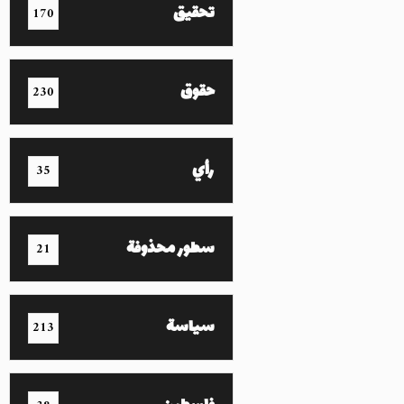
تحقيق
170
حقوق
230
رأي
35
سطور محذوفة
21
سياسة
213