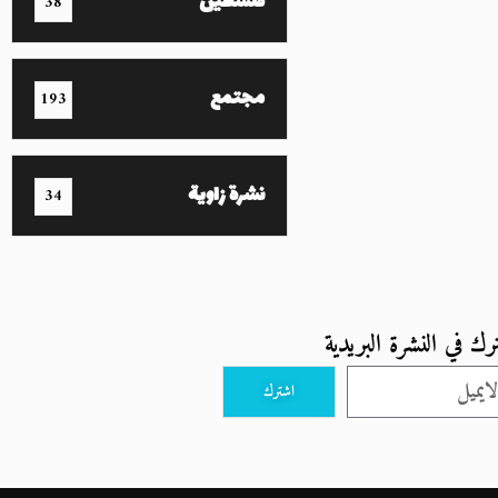
فلسطين
38
مجتمع
193
نشرة زاوية
34
رك في النشرة البريدية
اشترك