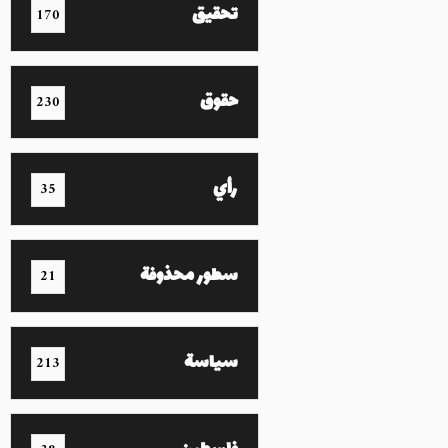
تحقيق
170
حقوق
230
رأي
35
سطور محذوفة
21
سياسة
213