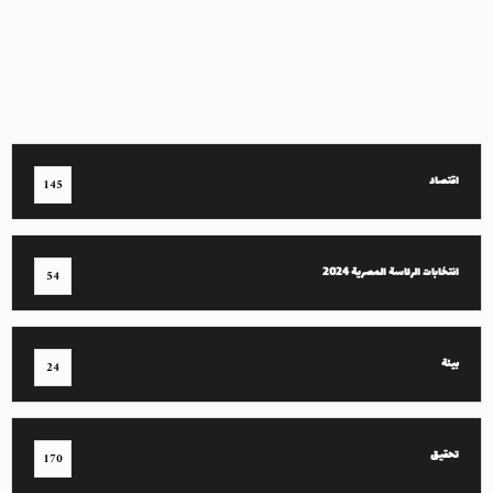
اقتصاد
145
انتخابات الرئاسة المصرية 2024
54
بيئة
24
تحقيق
170