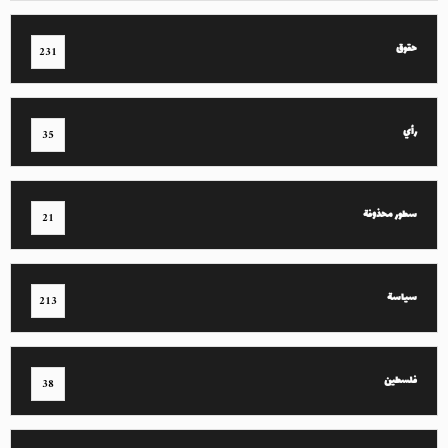
حقوق
231
رأي
35
سطور محذوفة
21
سياسة
213
فلسطين
38