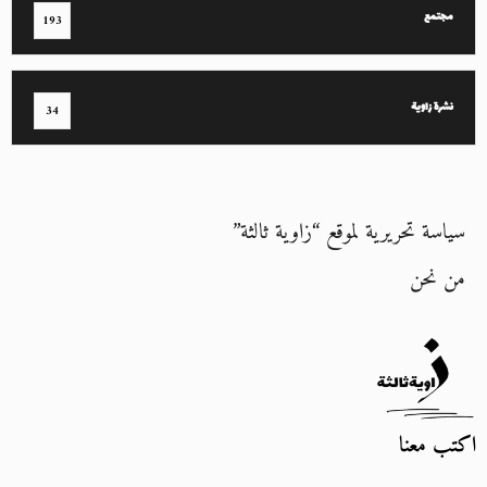
مجتمع
193
نشرة زاوية
34
سياسة تحريرية لموقع “زاوية ثالثة”
من نحن
اكتب معنا