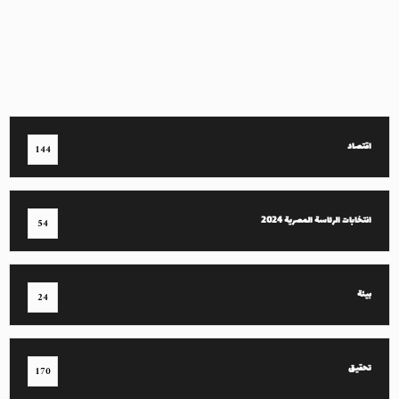
اقتصاد
144
انتخابات الرئاسة المصرية 2024
54
بيئة
24
تحقيق
170