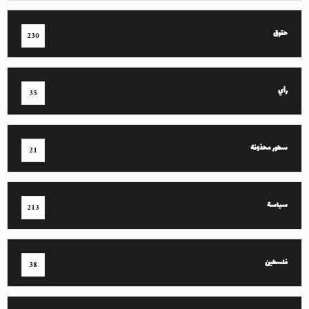
حقوق
230
رأي
35
سطور محذوفة
21
سياسة
213
فلسطين
38