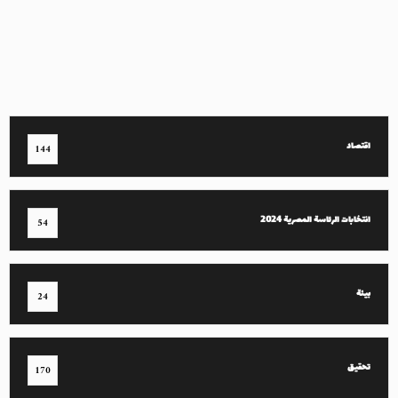
اقتصاد
144
انتخابات الرئاسة المصرية 2024
54
بيئة
24
تحقيق
170