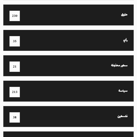
حقوق
230
رأي
35
سطور محذوفة
21
سياسة
213
فلسطين
38