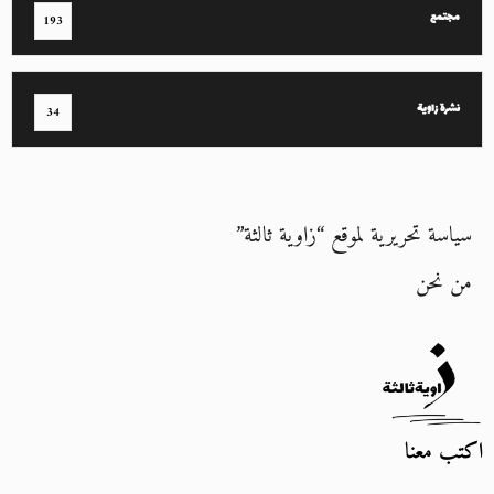
مجتمع
193
نشرة زاوية
34
سياسة تحريرية لموقع “زاوية ثالثة”
من نحن
اكتب معنا