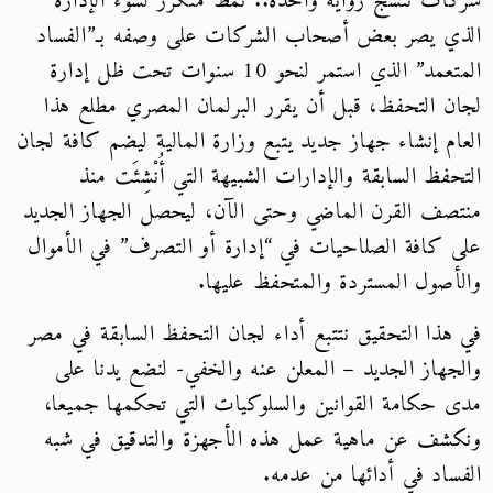
شركات تنسج رواية واحدة.. نمطٌ متكرر لسوء الإدارة
الذي يصر بعض أصحاب الشركات على وصفه بـ”الفساد
المتعمد” الذي استمر لنحو 10 سنوات تحت ظل إدارة
لجان التحفظ، قبل أن يقرر البرلمان المصري مطلع هذا
العام إنشاء جهاز جديد يتبع وزارة المالية ليضم كافة لجان
التحفظ السابقة والإدارات الشبيهة التي أُنْشِئَت منذ
منتصف القرن الماضي وحتى الآن، ليحصل الجهاز الجديد
على كافة الصلاحيات في “إدارة أو التصرف” في الأموال
والأصول المستردة والمتحفظ عليها.
في هذا التحقيق نتتبع أداء لجان التحفظ السابقة في مصر
والجهاز الجديد – المعلن عنه والخفي- لنضع يدنا على
مدى حكامة القوانين والسلوكيات التي تحكمها جميعا،
ونكشف عن ماهية عمل هذه الأجهزة والتدقيق في شبه
الفساد في أدائها من عدمه.