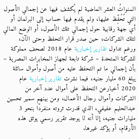
السنواتُ العشر الماضية لم يُكشف فيها عن إجمالي الأصول
التي تُحُفِّظ عليها، ولم يقدم فيها حساب إلى البرلمان أو
أي جهة رقابية حول إجمالي تلك الأصول، أو الوضع المالي
لتلك الشركات، حين صدر قرار التحفظ وحتى الآن،
ورغم تداول
تقارير إخبارية
عام 2018 لصحف مملوكة
للشركة المتحدة – شركة تابعة لجهاز المخابرات المصرية –
بأن إجمالي ما تم التحفظ عليه من أصول وأموال سائلة
يبلغ 60 مليار جنيه، فيما نشرت
تقارير إخبارية
عام
2020 أخبار
عن التحفظ على أموال عدد آخر من
الشركات وأموال رجال الأعمال، ومن بينهم سمير تحسين
عبدالحليم عفيفي، الذي قدرت ثروته منفردًا بنحو 3
مليارات جنيه، إلا أنه لا يوجد تقرير رسمي يوثق هذه
الأرقام، أو يؤكد غيرها.