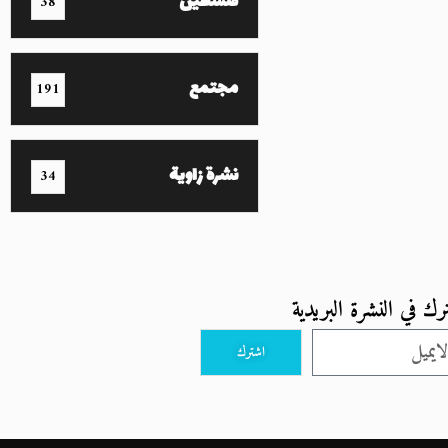
فلسطين
38
مجتمع
191
نشرة زاوية
34
رك في النشرة البريدية
اشترك