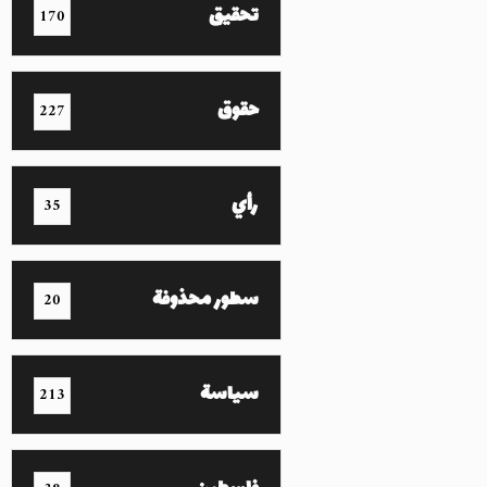
تحقيق
170
حقوق
227
رأي
35
سطور محذوفة
20
سياسة
213