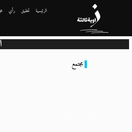
الرئيسية
تحقيق
رأي
مج
أ
مجتمع
أزمة بنج الأسنان
تعود للواجهة…
احتكار الإنتاج
يكشف خللًا
بنيويًا في سوق