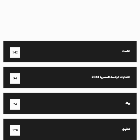
اقتصاد
142
انتخابات الرئاسة المصرية 2024
54
بيئة
24
تحقيق
170