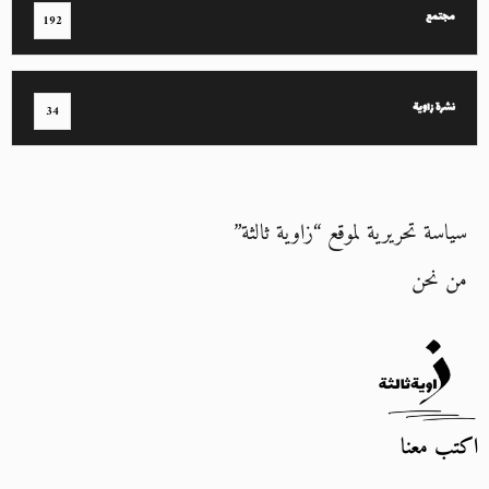
مجتمع
192
نشرة زاوية
34
سياسة تحريرية لموقع “زاوية ثالثة”
من نحن
اكتب معنا