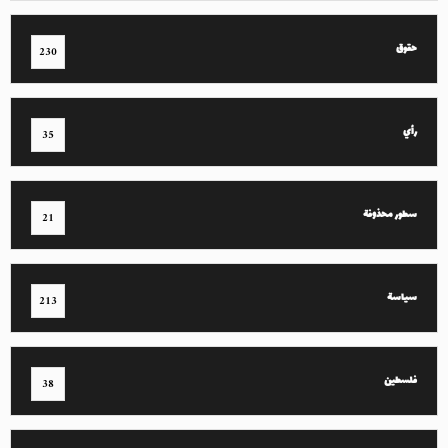
حقوق
230
رأي
35
سطور محذوفة
21
سياسة
213
فلسطين
38