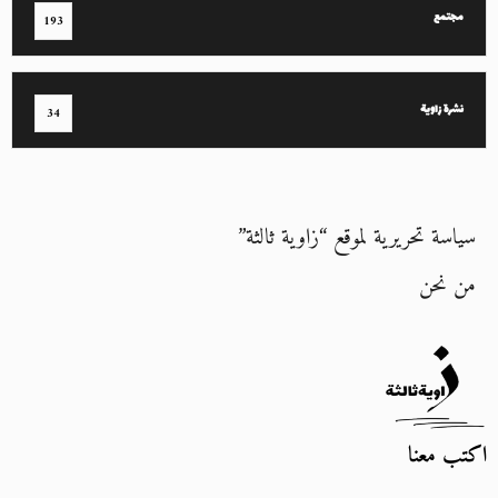
مجتمع
193
نشرة زاوية
34
سياسة تحريرية لموقع “زاوية ثالثة”
من نحن
اكتب معنا