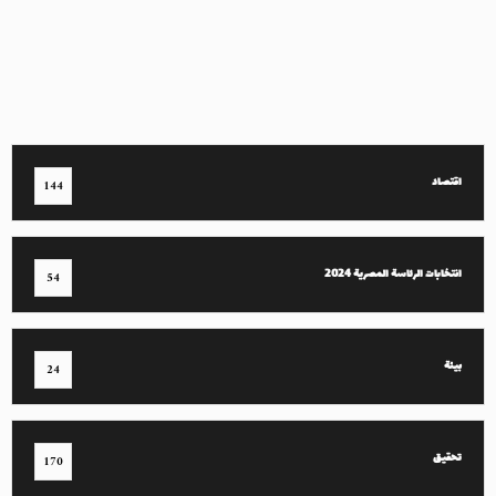
اقتصاد
144
انتخابات الرئاسة المصرية 2024
54
بيئة
24
تحقيق
170