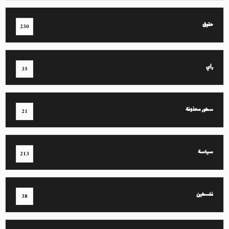
حقوق
230
رأي
35
سطور محذوفة
21
سياسة
213
فلسطين
38