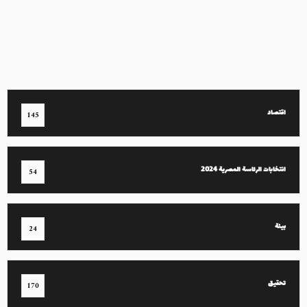
اقتصاد
145
انتخابات الرئاسة المصرية 2024
54
بيئة
24
تحقيق
170