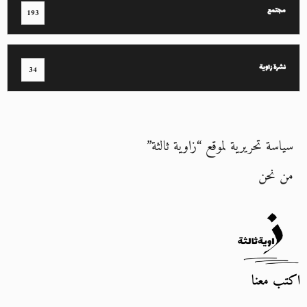
مجتمع
193
نشرة زاوية
34
سياسة تحريرية لموقع “زاوية ثالثة”
من نحن
اكتب معنا