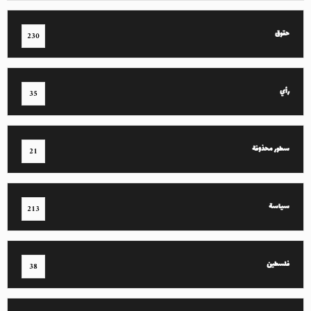
حقوق
230
رأي
35
سطور محذوفة
21
سياسة
213
فلسطين
38