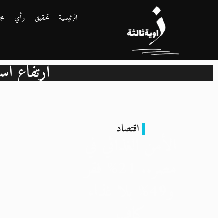
الرئيسية
تحقيق
رأي
مج
ارتفاع أسعا
اقتصاد
الأمن الغذائي في
مصر.. 21% فقر
و49% بلا غذاء
كافٍ