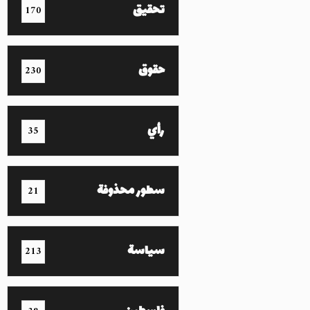
تحقيق
170
حقوق
230
رأي
35
سطور محذوفة
21
سياسة
213