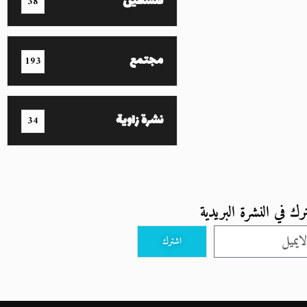
فلسطين
38
مجتمع
193
نشرة زاوية
34
رك في النشرة البريدية
اشترك