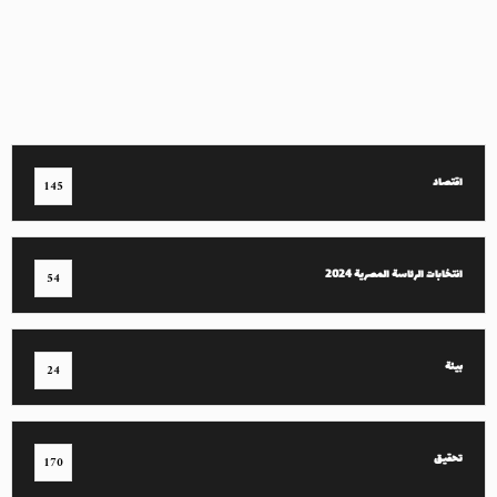
اقتصاد
145
انتخابات الرئاسة المصرية 2024
54
بيئة
24
تحقيق
170