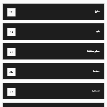
حقوق
231
رأي
35
سطور محذوفة
21
سياسة
213
فلسطين
38