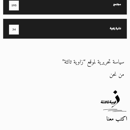
مجتمع
195
نشرة زاوية
34
سياسة تحريرية لموقع “زاوية ثالثة”
من نحن
اكتب معنا