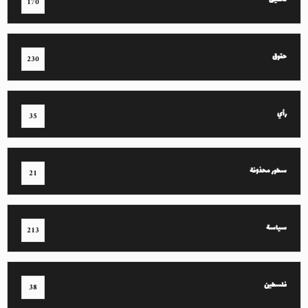
تحقيق
170
حقوق
230
رأي
35
سطور محذوفة
21
سياسة
213
فلسطين
38