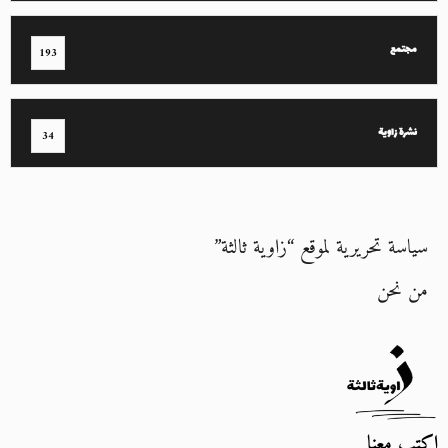
مجتمع
193
نشرة زاوية
34
سياسة تحريرية لموقع “زاوية ثالثة”
من نحن
اكتب معنا