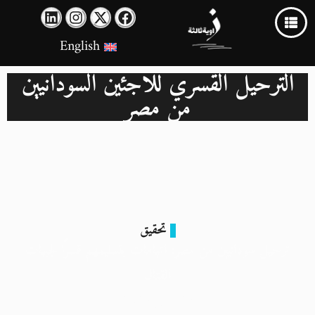
English
الترحيل القسري للاجئين السودانيين
من مصر
تحقيق
ترحيل سودانيين من مصر: اتهامات بتسليمهم قسرًا لجبهات
القتال
27 يوليو 2025