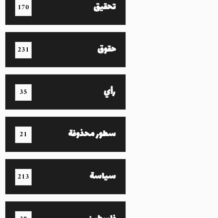
تحقيق
170
حقوق
231
رأي
35
سطور محذوفة
21
سياسة
213