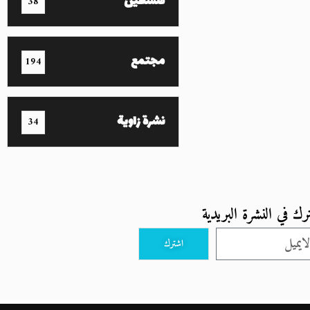
فلسطين
38
مجتمع
194
نشرة زاوية
34
رك في النشرة البريدية
اشترك