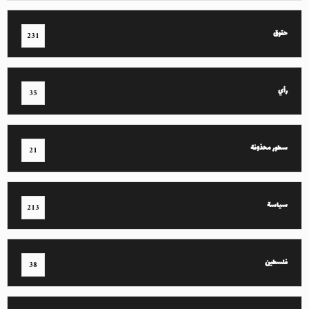
حقوق
231
رأي
35
سطور محذوفة
21
سياسة
213
فلسطين
38