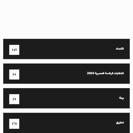
اقتصاد
145
انتخابات الرئاسة المصرية 2024
54
بيئة
24
تحقيق
170