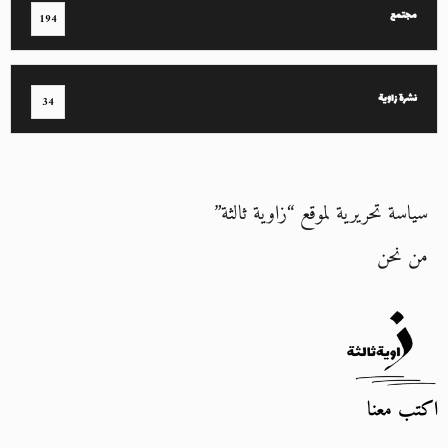
مجتمع
194
نشرة زاوية
34
سياسة تحريرية لموقع “زاوية ثالثة”
من نحن
اكتب معنا