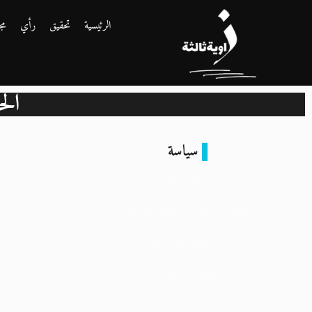
الرئيسية
تحقيق
رأي
مج
الح
سياسة
زياد العليمي: لا
معارضة حقيقية
بلا نظام حكم
واضح المعالم..
ومصر لا تملك