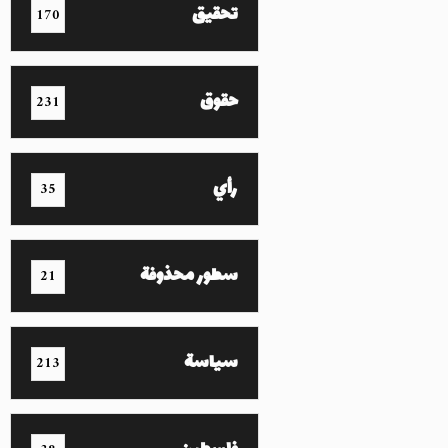
تحقيق
170
حقوق
231
رأي
35
سطور محذوفة
21
سياسة
213