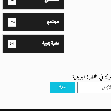
فلسطين
38
مجتمع
194
نشرة زاوية
34
رك في النشرة البريدية
اشترك