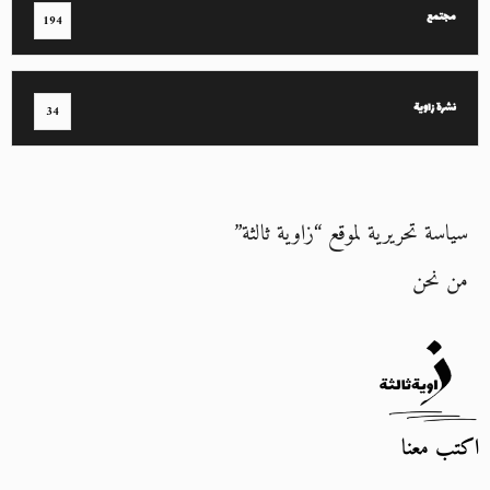
مجتمع
194
نشرة زاوية
34
سياسة تحريرية لموقع “زاوية ثالثة”
من نحن
اكتب معنا