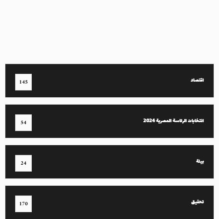
اقتصاد
145
انتخابات الرئاسة المصرية 2024
54
بيئة
24
تحقيق
170