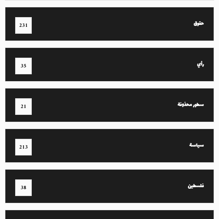
حقوق
231
رأي
35
سطور محذوفة
21
سياسة
213
فلسطين
38