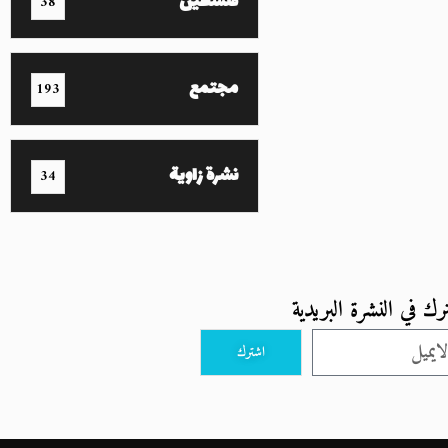
فلسطين
38
مجتمع
193
نشرة زاوية
34
رك في النشرة البريدية
اشترك