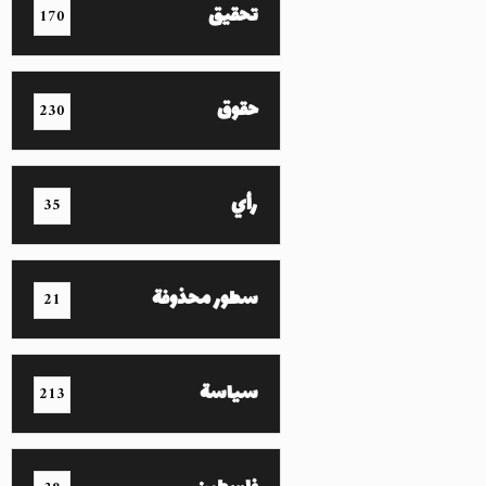
تحقيق
170
حقوق
230
رأي
35
سطور محذوفة
21
سياسة
213