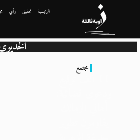
الرئيسية
تحقيق
رأي
مج
الخديوي 
مجتمع
11 ألف توقيع
ودعوى قضائية:
أهالي الزمالك
يقاومون تطوير
حديقة الزهرية